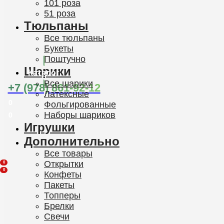
101 роза
51 роза
Тюльпаны
Все тюльпаны
Букеты
Поштучно
Шарики
Каталог
Все шарики
+7 (978) 861-92-12
Латексные
0
Фольгированные
Наборы шариков
0
Игрушки
Дополнительно
Все товары
Открытки
0
0
Конфеты
Пакеты
Топперы
Брелки
Свечи