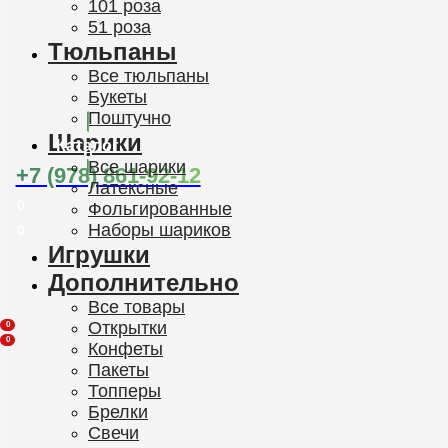
101 роза
51 роза
Тюльпаны
Все тюльпаны
Букеты
Поштучно
Шарики
Каталог
Все шарики
+7 (978) 861-92-12
Латексные
0
Фольгированные
Наборы шариков
0
Игрушки
Дополнительно
Все товары
Открытки
0
0
Конфеты
Пакеты
Топперы
Брелки
Свечи