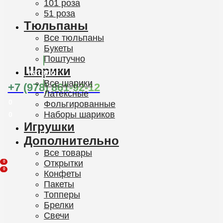
101 роза
51 роза
Тюльпаны
Все тюльпаны
Букеты
Поштучно
Шарики
Каталог
Все шарики
+7 (978) 861-92-12
Латексные
0
Фольгированные
Наборы шариков
0
Игрушки
Дополнительно
Все товары
Открытки
0
0
Конфеты
Пакеты
Топперы
Брелки
Свечи