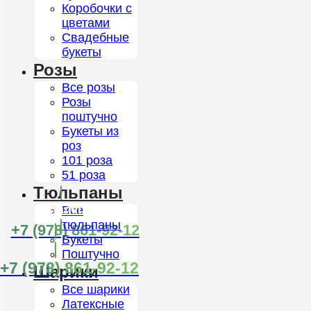
Коробочки с
цветами
Свадебные
букеты
Розы
Все розы
Розы
поштучно
Букеты из
роз
101 роза
51 роза
Тюльпаны
Каталог
Все
тюльпаны
+7 (978) 861-92-12
Букеты
Поштучно
+7 (978) 861-92-12
Шарики
Все шарики
Латексные