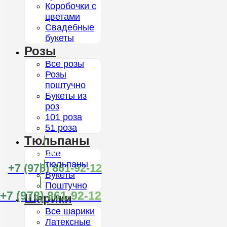
Коробочки с
цветами
Свадебные
букеты
Розы
Все розы
Розы
поштучно
Букеты из
роз
101 роза
51 роза
Тюльпаны
Каталог
Все
тюльпаны
+7 (978) 861-92-12
Букеты
Поштучно
+7 (978) 861-92-12
Шарики
Все шарики
Латексные